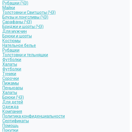
Рубашки (ЧЗ)
Майки
Толстовки и Свитшоты (ЧЗ)
Блузы и лонгсливы (ЧЗ)
Сарафаны (ЧЗ)
Бриджи и шорты (ЧЗ)
Для мужчин
Брюки и шорты
Костюмы
Нательное белье
Рубашки
Толстовки и тельняшки
Футболки
Халаты
Футболки
Туники
Сорочки
Пижамы
Пеньюары
Халаты
Брюки (ЧЗ)
Для детей
Одежда
Компания
Политика конфиденциальности
Сертификаты
Помощь
Покупки