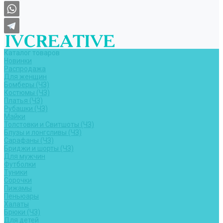
Каталог товаров
Новинки
Распродажа
Для женщин
Бомберы (ЧЗ)
Костюмы (ЧЗ)
Платья (ЧЗ)
Рубашки (ЧЗ)
Майки
Толстовки и Свитшоты (ЧЗ)
Блузы и лонгсливы (ЧЗ)
Сарафаны (ЧЗ)
Бриджи и шорты (ЧЗ)
Для мужчин
Футболки
Туники
Сорочки
Пижамы
Пеньюары
Халаты
Брюки (ЧЗ)
Для детей