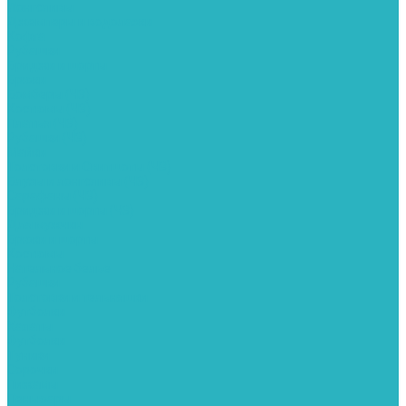
Лонгсливы
Джемперы и водолазки
Кофта
Рубашки
Бриджи и шорты
Брюки
Бомберы (ЧЗ)
Костюмы (ЧЗ)
Платья (ЧЗ)
Рубашки (ЧЗ)
Майки
Толстовки и Свитшоты (ЧЗ)
Блузы и лонгсливы (ЧЗ)
Сарафаны (ЧЗ)
Бриджи и шорты (ЧЗ)
Для мужчин
Брюки и шорты
Костюмы
Нательное белье
Рубашки
Толстовки и тельняшки
Футболки
Халаты
Футболки
Туники
Сорочки
Пижамы
Пеньюары