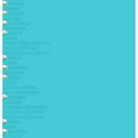
Пижамы
Сорочки
Комплекты
Халаты
Халаты (бязь, фланель)
Халаты (велсофт)
Халаты (велюр, махра)
Туники
Сарафаны
Платья
Платья деловые
Платья домашние
Костюмы
Костюмы с бриджами
Костюмы с брюками
Костюмы с шортами
Майки
Футболки