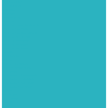
Распродажа
Для женщин
Пижамы
Сорочки
Комплекты
Халаты
Халаты (бязь, фланель)
Халаты (велсофт)
Халаты (велюр, махра)
Халаты (интерлок)
Халаты (вискоза)
Халаты (кулирка)
Халаты (кулирка)
Туники
Сарафаны
Платья
Платья деловые
Платья домашние
Костюмы
Костюмы с бриджами
Костюмы с брюками
Костюмы с шортами
Костюмы с юбками
Майки
Футболки
Толстовки
Свитшоты
Бомберы