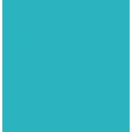
Распродажа
Для женщин
Пижамы
Сорочки
Комплекты
Халаты
Халаты (бязь, фланель)
Халаты (велсофт)
Халаты (велюр, махра)
Халаты (интерлок)
Халаты (вискоза)
Халаты (кулирка)
Халаты (кулирка)
Туники
Сарафаны
Платья
Платья деловые
Платья домашние
Костюмы
Костюмы с бриджами
Костюмы с брюками
Костюмы с шортами
Костюмы с юбками
Майки
Футболки
Толстовки
Свитшоты
Бомберы