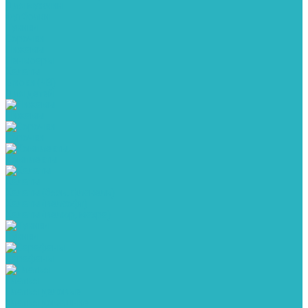
Для мужчин
Футболки
Туники
Сорочки
Пижамы
Пеньюары
Халаты
Брюки (ЧЗ)
Для детей
Пижамы
Сорочки
Комплекты
Халаты
Халаты (бязь, фланель)
Халаты (велсофт)
Халаты (велюр, махра)
Туники
Сарафаны
Платья
Платья деловые
Платья домашние