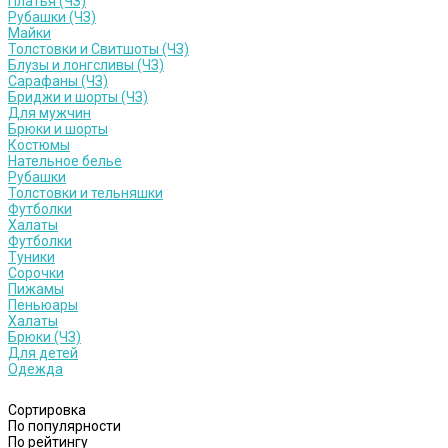
Платья (ЧЗ)
Рубашки (ЧЗ)
Майки
Толстовки и Свитшоты (ЧЗ)
Блузы и лонгсливы (ЧЗ)
Сарафаны (ЧЗ)
Бриджи и шорты (ЧЗ)
Для мужчин
Брюки и шорты
Костюмы
Нательное белье
Рубашки
Толстовки и тельняшки
Футболки
Халаты
Футболки
Туники
Сорочки
Пижамы
Пеньюары
Халаты
Брюки (ЧЗ)
Для детей
Одежда
Сортировка
По популярности
По рейтингу