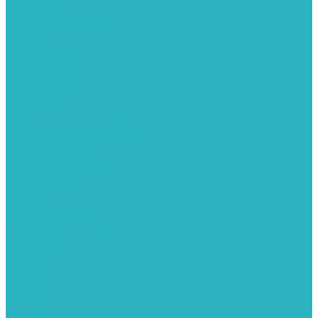
Лонгсливы
Джемперы и водолазки
Кофта
Рубашки
Бриджи и шорты
Брюки
Бомберы (ЧЗ)
Костюмы (ЧЗ)
Платья (ЧЗ)
Рубашки (ЧЗ)
Майки
Толстовки и Свитшоты (ЧЗ)
Блузы и лонгсливы (ЧЗ)
Сарафаны (ЧЗ)
Бриджи и шорты (ЧЗ)
Для мужчин
Брюки и шорты
Костюмы
Нательное белье
Рубашки
Толстовки и тельняшки
Футболки
Халаты
Футболки
Туники
Сорочки
Пижамы
Пеньюары