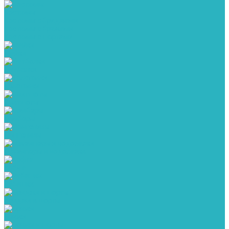
Костюмы
Костюмы с бриджами
Костюмы с брюками
Костюмы с шортами
Майки
Футболки
Толстовки
Свитшоты
Бомберы
Лонгсливы
Джемперы и водолазки
Кофта
Рубашки
Бриджи и шорты
Брюки