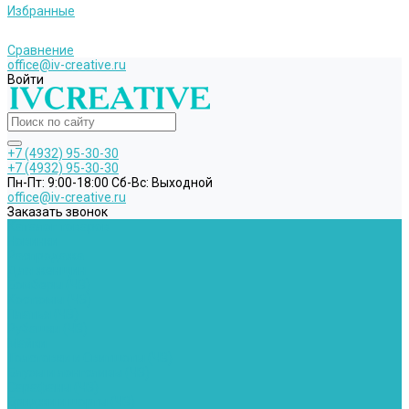
Избранные
Сравнение
office@iv-creative.ru
Войти
+7 (4932) 95-30-30
+7 (4932) 95-30-30
Пн-Пт: 9:00-18:00 Cб-Вс: Выходной
office@iv-creative.ru
Заказать звонок
Каталог товаров
Новинки
Распродажа
Для женщин
Бомберы (ЧЗ)
Костюмы (ЧЗ)
Платья (ЧЗ)
Рубашки (ЧЗ)
Майки
Толстовки и Свитшоты (ЧЗ)
Блузы и лонгсливы (ЧЗ)
Сарафаны (ЧЗ)
Бриджи и шорты (ЧЗ)