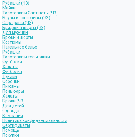
Рубашки (ЧЗ)
Майки
Толстовки и Свитшоты (ЧЗ)
Блузы и лонгсливы (ЧЗ)
Сарафаны (ЧЗ)
Бриджи и шорты (ЧЗ)
Для мужчин
Брюки и шорты
Костюмы
Нательное белье
Рубашки
Толстовки и тельняшки
Футболки
Халаты
Футболки
Туники
Сорочки
Пижамы
Пеньюары
Халаты
Брюки (ЧЗ)
Для детей
Одежда
Компания
Политика конфиденциальности
Сертификаты
Помощь
Покупки