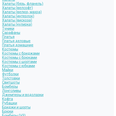
Халаты (бязь, фланель)
Халаты (велсофт)
Халаты (велюр, махра)
Халаты (интерлок)
Халаты (вискоза)
Халаты (кулирка)
Туники
Сарафаны
Платья
Платья деловые
Платья домашние
Костюмы
Костюмы с бриджами
Костюмы с брюками
Костюмы с шортами
Костюмы с юбками
Майки
Футболки
Толстовки
Свитшоты
Бомберы
Лонгсливы
Джемперы и водолазки
Кофта
Рубашки
Бриджи и шорты
Брюки
Бомберы (ЧЗ)