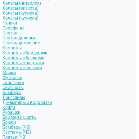
Халаты (интерлок)
Халаты (вискоза)
Халаты (кулирка)
Халаты (кулирка)
Туники
Сарафаны
Платья
Платья деловые
Платья домашние
Костюмы
Костюмы с бриджами
Костюмы с брюками
Костюмы с шортами
Костюмы с юбками
Майки
Футболки
Толстовки
Свитшоты
Бомберы
Лонгсливы
Джемперы и водолазки
Кофта
Рубашки
Бриджи и шорты
Брюки
Бомберы (ЧЗ)
Костюмы (ЧЗ)
Платья (ЧЗ)