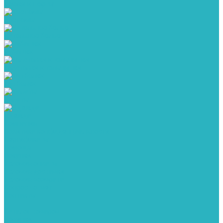
Брюки и шорты
Костюмы
Нательное белье
Рубашки
Толстовки и тельняшки
Футболки
Халаты
Одежда
Компания
Политика конфиденциальности
Сертификаты
Помощь
Покупки
Условия оплаты
Условия доставки
Условия возврата
Вопрос - ответ
Контакты
...
Каталог товаров
Новинки