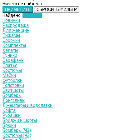
Ничего не найдено
ПРИМЕНИТЬ
СБРОСИТЬ ФИЛЬТР
Найдено:
Показать
Новинки
Распродажа
Для женщин
Пижамы
Сорочки
Комплекты
Халаты
Туники
Сарафаны
Платья
Костюмы
Майки
Футболки
Толстовки
Свитшоты
Бомберы
Лонгсливы
Джемперы и водолазки
Кофта
Рубашки
Бриджи и шорты
Брюки
Бомберы (ЧЗ)
Костюмы (ЧЗ)