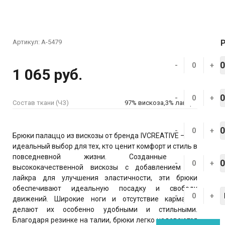
Артикул:
А-5479
-
+
1 065 руб.
-
+
Состав ткани (ЧЗ)
97% вискоза,3% лайкра
-
+
Брюки палаццо из вискозы от бренда IVCREATIVE – это
идеальный выбор для тех, кто ценит комфорт и стиль в
повседневной жизни. Созданные из
-
+
высококачественной вискозы с добавлением 3%
лайкра для улучшения эластичности, эти брюки
обеспечивают идеальную посадку и свободу
-
+
движений. Широкие ноги и отсутствие карманов
делают их особенно удобными и стильными.
Благодаря резинке на талии, брюки легко надеваются