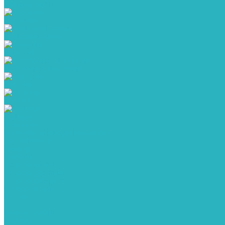
Брюки и шорты
Костюмы
Нательное белье
Рубашки
Толстовки и тельняшки
Футболки
Халаты
Одежда
Компания
Политика конфиденциальности
Сертификаты
Помощь
Покупки
Условия оплаты
Условия доставки
Условия возврата
Вопрос - ответ
Контакты
...
Каталог товаров
Новинки