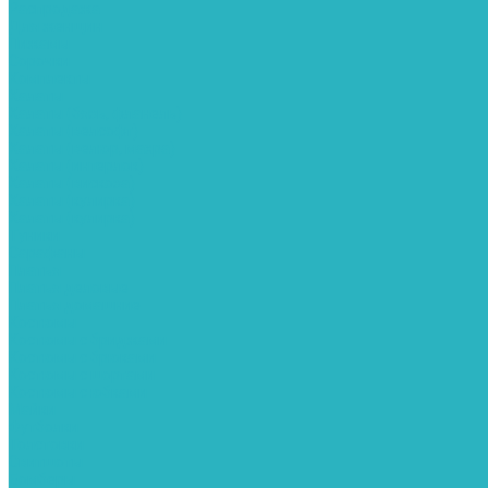
Распродажа
Для женщин
Пижамы
Сорочки
Комплекты
Халаты
Халаты (бязь, фланель)
Халаты (велсофт)
Халаты (велюр, махра)
Халаты (интерлок)
Халаты (вискоза)
Халаты (кулирка)
Халаты (кулирка)
Туники
Сарафаны
Платья
Платья деловые
Платья домашние
Костюмы
Костюмы с бриджами
Костюмы с брюками
Костюмы с шортами
Костюмы с юбками
Майки
Футболки
Толстовки
Свитшоты
Бомберы