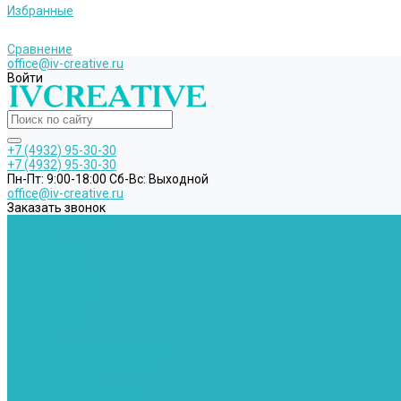
Избранные
Сравнение
office@iv-creative.ru
Войти
+7 (4932) 95-30-30
+7 (4932) 95-30-30
Пн-Пт: 9:00-18:00 Cб-Вс: Выходной
office@iv-creative.ru
Заказать звонок
Каталог товаров
Новинки
Распродажа
Для женщин
Бомберы (ЧЗ)
Костюмы (ЧЗ)
Платья (ЧЗ)
Рубашки (ЧЗ)
Майки
Толстовки и Свитшоты (ЧЗ)
Блузы и лонгсливы (ЧЗ)
Сарафаны (ЧЗ)
Бриджи и шорты (ЧЗ)