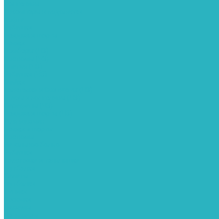
Лонгсливы
Джемперы и водолазки
Кофта
Рубашки
Бриджи и шорты
Брюки
Бомберы (ЧЗ)
Костюмы (ЧЗ)
Платья (ЧЗ)
Рубашки (ЧЗ)
Майки
Толстовки и Свитшоты (ЧЗ)
Блузы и лонгсливы (ЧЗ)
Сарафаны (ЧЗ)
Бриджи и шорты (ЧЗ)
Для мужчин
Брюки и шорты
Костюмы
Нательное белье
Рубашки
Толстовки и тельняшки
Футболки
Халаты
Футболки
Туники
Сорочки
Пижамы
Пеньюары