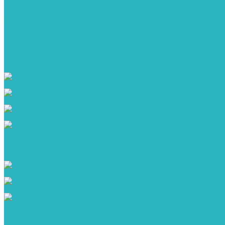
Для мужчин
Футболки
Туники
Сорочки
Пижамы
Пеньюары
Халаты
Брюки (ЧЗ)
Для детей
Пижамы
Сорочки
Комплекты
Халаты
Халаты (бязь, фланель)
Халаты (велсофт)
Халаты (велюр, махра)
Туники
Сарафаны
Платья
Платья деловые
Платья домашние