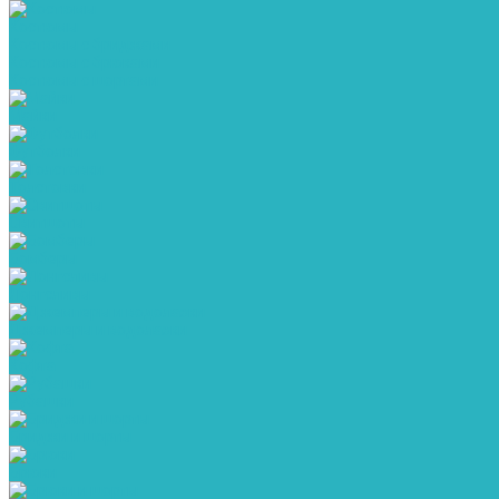
Костюмы
Костюмы с бриджами
Костюмы с брюками
Костюмы с шортами
Майки
Футболки
Толстовки
Свитшоты
Бомберы
Лонгсливы
Джемперы и водолазки
Кофта
Рубашки
Бриджи и шорты
Брюки