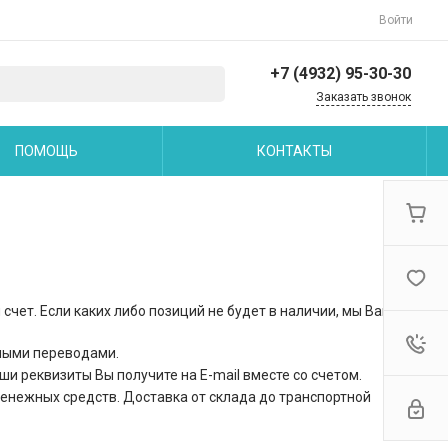
Войти
+7 (4932) 95-30-30
Заказать звонок
+7 (4932) 95-30-30
ПОМОЩЬ
КОНТАКТЫ
Пн-Пт: 9:00-18:00 Cб-Вс:
Выходной
office@iv-creative.ru
чет. Если каких либо позиций не будет в наличии, мы Вам
жными переводами.
ши реквизиты Вы получите на E-mail вместе со счетом.
енежных средств. Доставка от склада до транспортной