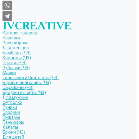
Каталог товаров
Новинки
Распродажа
Для женщин
Бомберы (ЧЗ)
Костюмы (ЧЗ)
Платья (ЧЗ)
Рубашки (ЧЗ)
Майки
Толстовки и Свитшоты (ЧЗ)
Блузы и лонгсливы (ЧЗ)
Сарафаны (ЧЗ)
Бриджи и шорты (ЧЗ)
Для мужчин
Футболки
Туники
Сорочки
Пижамы
Пеньюары
Халаты
Брюки (ЧЗ)
Для детей