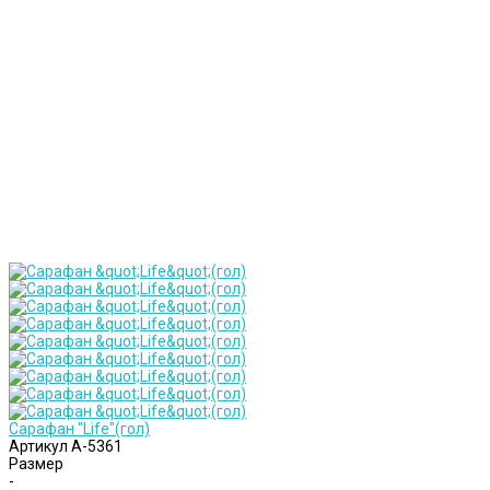
Сарафан "Life"(гол)
Артикул
А-5361
Размер
-