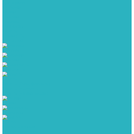
Для мужчин
Футболки
Туники
Сорочки
Пижамы
Пеньюары
Халаты
Брюки (ЧЗ)
Для детей
Пижамы
Сорочки
Комплекты
Халаты
Халаты (бязь, фланель)
Халаты (велсофт)
Халаты (велюр, махра)
Туники
Сарафаны
Платья
Платья деловые
Платья домашние