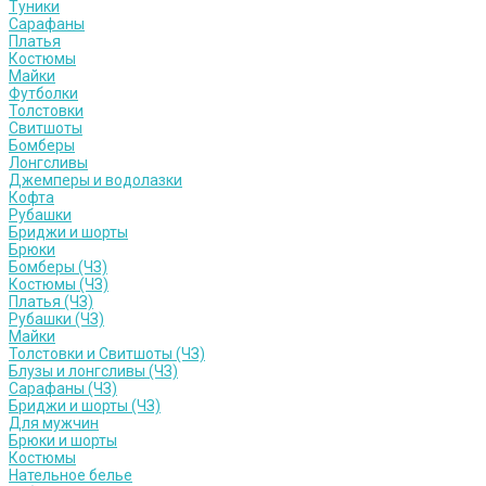
Туники
Сарафаны
Платья
Костюмы
Майки
Футболки
Толстовки
Свитшоты
Бомберы
Лонгсливы
Джемперы и водолазки
Кофта
Рубашки
Бриджи и шорты
Брюки
Бомберы (ЧЗ)
Костюмы (ЧЗ)
Платья (ЧЗ)
Рубашки (ЧЗ)
Майки
Толстовки и Свитшоты (ЧЗ)
Блузы и лонгсливы (ЧЗ)
Сарафаны (ЧЗ)
Бриджи и шорты (ЧЗ)
Для мужчин
Брюки и шорты
Костюмы
Нательное белье