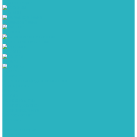
Брюки и шорты
Костюмы
Нательное белье
Рубашки
Толстовки и тельняшки
Футболки
Халаты
Одежда
Компания
Политика конфиденциальности
Сертификаты
Помощь
Покупки
Условия оплаты
Условия доставки
Условия возврата
Вопрос - ответ
Контакты
...
Каталог товаров
Новинки