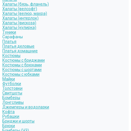
Халаты (бязь, фланель)
Халаты (велсофт)
Халаты (велюр, махра)
Халаты (интерлок)
Халаты (вискоза)
Халаты (кулирка)
Туники
Сарафаны
Платья
Платья деловые
Платья домашние
Костюмы
Костюмы с бриджами
Костюмы с брюками
Костюмы с шортами
Костюмы с юбками
Майки
Футболки
Толстовки
Свитшоты
Бомберы
Лонгсливы
Джемперы и водолазки
Кофта
Рубашки
Бриджи и шорты
Брюки
Бомберы (ЧЗ)