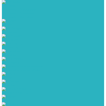
Костюмы
Костюмы с бриджами
Костюмы с брюками
Костюмы с шортами
Майки
Футболки
Толстовки
Свитшоты
Бомберы
Лонгсливы
Джемперы и водолазки
Кофта
Рубашки
Бриджи и шорты
Брюки