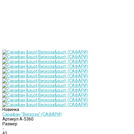
Новинка
Сарафан "Вискоза" (САФАРИ)
Артикул
А-5360
Размер
-
42