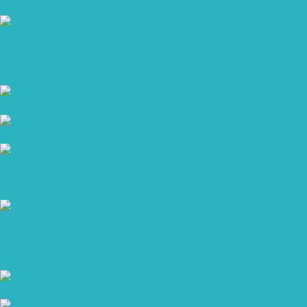
Комплекты
Халаты
Халаты (бязь, фланель)
Халаты (велсофт)
Халаты (велюр, махра)
Туники
Сарафаны
Платья
Платья деловые
Платья домашние
Костюмы
Костюмы с бриджами
Костюмы с брюками
Костюмы с шортами
Майки