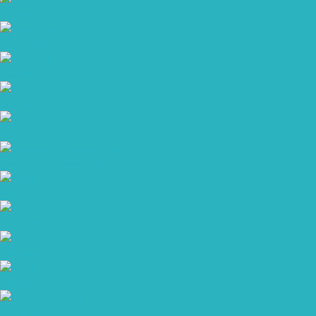
Футболки
Толстовки
Свитшоты
Бомберы
Лонгсливы
Джемперы и водолазки
Кофта
Рубашки
Бриджи и шорты
Брюки
Брюки и шорты