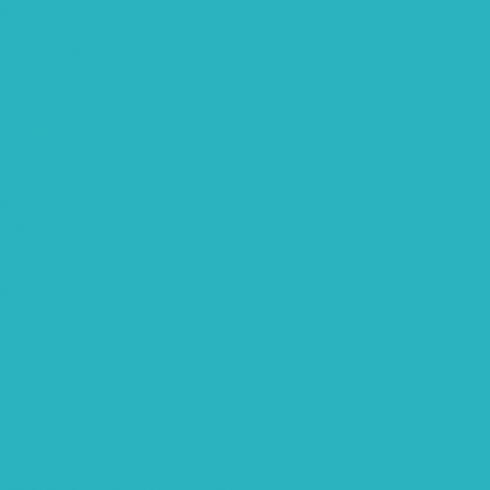
Толстовки и Свитшоты (ЧЗ)
Блузы и лонгсливы (ЧЗ)
Сарафаны (ЧЗ)
Бриджи и шорты (ЧЗ)
Для мужчин
Брюки и шорты
Костюмы
Нательное белье
Рубашки
Толстовки и тельняшки
Футболки
Халаты
Футболки
Туники
Сорочки
Пижамы
Пеньюары
Халаты
Брюки (ЧЗ)
Для детей
Одежда
Компания
Политика конфиденциальности