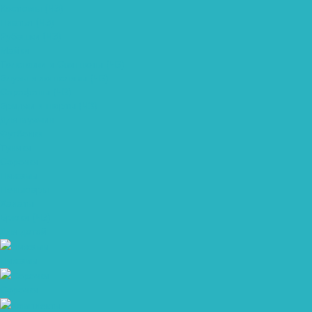
Костюмы (ЧЗ)
Платья (ЧЗ)
Рубашки (ЧЗ)
Майки
Толстовки и Свитшоты (ЧЗ)
Блузы и лонгсливы (ЧЗ)
Сарафаны (ЧЗ)
Бриджи и шорты (ЧЗ)
Для мужчин
Футболки
Туники
Сорочки
Пижамы
Пеньюары
Халаты
Брюки (ЧЗ)
Для детей
Пижамы
Сорочки