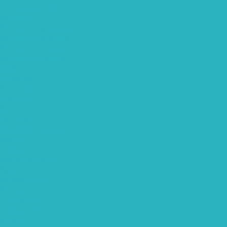
Платья домашние
Костюмы
Костюмы с бриджами
Костюмы с брюками
Костюмы с шортами
Костюмы с юбками
Майки
Футболки
Толстовки
Свитшоты
Бомберы
Лонгсливы
Джемперы и водолазки
Кофта
Рубашки
Бриджи и шорты
Брюки
Бомберы (ЧЗ)
Костюмы (ЧЗ)
Платья (ЧЗ)
Рубашки (ЧЗ)
Майки