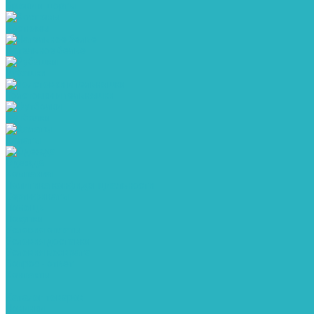
Брюки и шорты
Костюмы
Нательное белье
Рубашки
Толстовки и тельняшки
Футболки
Халаты
Одежда
Компания
Политика конфиденциальности
Сертификаты
Помощь
Покупки
Условия оплаты
Условия доставки
Условия возврата
Вопрос - ответ
Контакты
...
Каталог товаров
Новинки