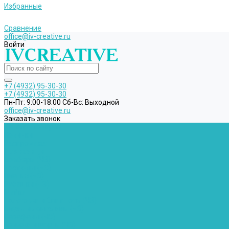
Избранные
Сравнение
office@iv-creative.ru
Войти
+7 (4932) 95-30-30
+7 (4932) 95-30-30
Пн-Пт: 9:00-18:00 Cб-Вс: Выходной
office@iv-creative.ru
Заказать звонок
Каталог товаров
Новинки
Распродажа
Для женщин
Бомберы (ЧЗ)
Костюмы (ЧЗ)
Платья (ЧЗ)
Рубашки (ЧЗ)
Майки
Толстовки и Свитшоты (ЧЗ)
Блузы и лонгсливы (ЧЗ)
Сарафаны (ЧЗ)
Бриджи и шорты (ЧЗ)