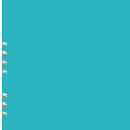
Для мужчин
Футболки
Туники
Сорочки
Пижамы
Пеньюары
Халаты
Брюки (ЧЗ)
Для детей
Пижамы
Сорочки
Комплекты
Халаты
Халаты (бязь, фланель)
Халаты (велсофт)
Халаты (велюр, махра)
Туники
Сарафаны
Платья
Платья деловые
Платья домашние