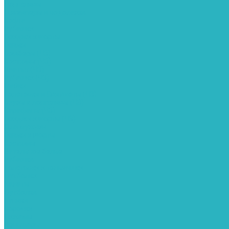
Лонгсливы
Джемперы и водолазки
Кофта
Рубашки
Бриджи и шорты
Брюки
Бомберы (ЧЗ)
Костюмы (ЧЗ)
Платья (ЧЗ)
Рубашки (ЧЗ)
Майки
Толстовки и Свитшоты (ЧЗ)
Блузы и лонгсливы (ЧЗ)
Сарафаны (ЧЗ)
Бриджи и шорты (ЧЗ)
Для мужчин
Брюки и шорты
Костюмы
Нательное белье
Рубашки
Толстовки и тельняшки
Футболки
Халаты
Футболки
Туники
Сорочки
Пижамы
Пеньюары