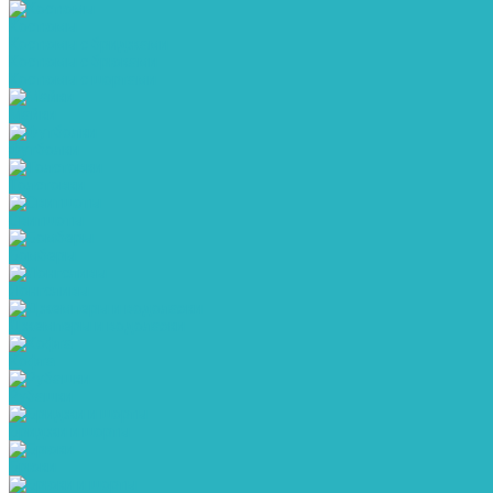
Костюмы
Костюмы с бриджами
Костюмы с брюками
Костюмы с шортами
Майки
Футболки
Толстовки
Свитшоты
Бомберы
Лонгсливы
Джемперы и водолазки
Кофта
Рубашки
Бриджи и шорты
Брюки