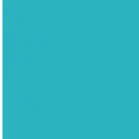
Распродажа
Для женщин
Пижамы
Сорочки
Комплекты
Халаты
Халаты (бязь, фланель)
Халаты (велсофт)
Халаты (велюр, махра)
Халаты (интерлок)
Халаты (вискоза)
Халаты (кулирка)
Халаты (кулирка)
Туники
Сарафаны
Платья
Платья деловые
Платья домашние
Костюмы
Костюмы с бриджами
Костюмы с брюками
Костюмы с шортами
Костюмы с юбками
Майки
Футболки
Толстовки
Свитшоты
Бомберы