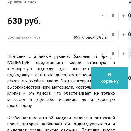
Артикул:
А-5423
-
+
630 руб.
-
+
Состав ткани (ЧЗ)
95% хлопок, 5% лайкра
-
+
Лонгслив с длинным рукавом базовый от бренда
IVCREATIVE представляет собой стильную и
комфортную одежду для женщин, идеально
В
подходящую для повседневного ношения, работы в
корзину
офисе или учебы в школе. Этот лонгслив выполнен из
высококачественного материала, состоящего из 95%
хлопка и 5% лайкра, что обеспечивает не только
мягкость и удобство ношения, но и хорошую
влагоотдачу.
Особенностью данной модели является авторский
принт, который добавляет ей индивидуальности и
выделяет среди других одежды. Лонгслив имеет